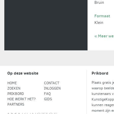
Bruin
Formaat
Klein
« Meer we
Op deze website
Prikbord
Plaats gratis 
HOME
CONTACT
waarop beeld
ZOEKEN
INLOGGEN
PRIKBORD
FAQ
kunstenaars 
HOE WERKT HET?
GIDS
KunstigeKopp
PARTNERS
kunnen reager
moment zijn e