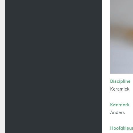
Discipline
Keramiek
Kenmerk
Anders
Hoofdkleu