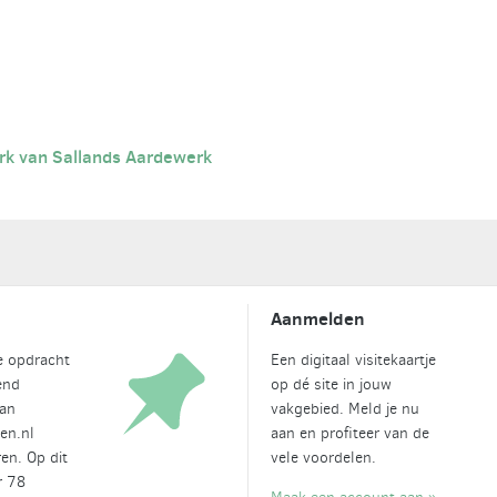
rk van Sallands Aardewerk
Aanmelden
je opdracht
Een digitaal visitekaartje
end
op dé site in jouw
van
vakgebied. Meld je nu
en.nl
aan en profiteer van de
en. Op dit
vele voordelen.
r 78