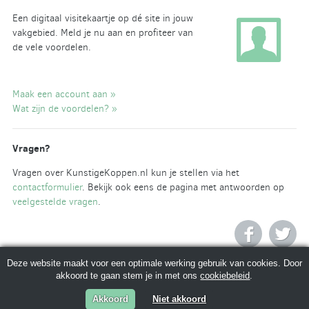
Een digitaal visitekaartje op dé site in jouw
vakgebied. Meld je nu aan en profiteer van
de vele voordelen.
Maak een account aan »
Wat zijn de voordelen? »
Vragen?
Vragen over KunstigeKoppen.nl kun je stellen via het
contactformulier
. Bekijk ook eens de pagina met antwoorden op
veelgestelde vragen
.
Deze website maakt voor een optimale werking gebruik van cookies. Door
akkoord te gaan stem je in met ons
cookiebeleid
.
Akkoord
Niet akkoord
© 2026 KunstigeKoppen.nl |
Algemene voorwaarden
|
Privacy