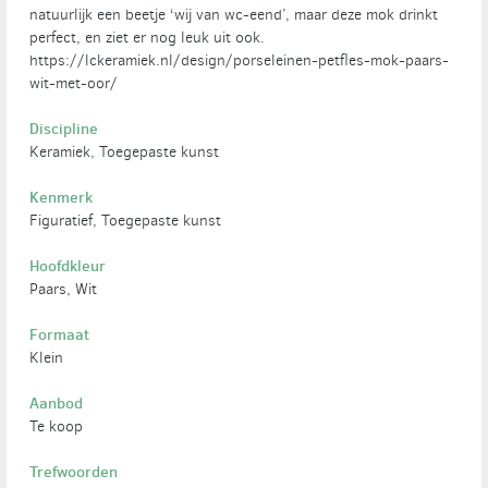
natuurlijk een beetje ‘wij van wc-eend’, maar deze mok drinkt
perfect, en ziet er nog leuk uit ook.
https://lckeramiek.nl/design/porseleinen-petfles-mok-paars-
wit-met-oor/
Discipline
Keramiek, Toegepaste kunst
Kenmerk
Figuratief, Toegepaste kunst
Hoofdkleur
Paars, Wit
Formaat
Klein
Aanbod
Te koop
Trefwoorden