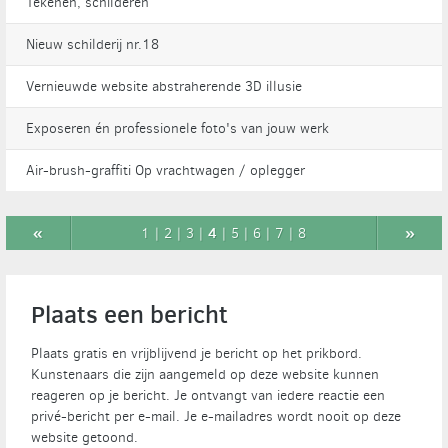
Tekenen, schilderen
Nieuw schilderij nr.18
Vernieuwde website abstraherende 3D illusie
Exposeren én professionele foto's van jouw werk
Air-brush-graffiti Op vrachtwagen / oplegger
«
4
»
1
|
2
|
3
|
|
5
|
6
|
7
|
8
Plaats een bericht
Plaats gratis en vrijblijvend je bericht op het prikbord.
Kunstenaars die zijn aangemeld op deze website kunnen
reageren op je bericht. Je ontvangt van iedere reactie een
privé-bericht per e-mail. Je e-mailadres wordt nooit op deze
website getoond.