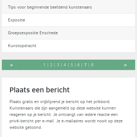
Tips voor beginnende beeldend kunstenaars
Expositie
Groepsexpositie Enschede
Kunstopdracht
«
7
»
1
|
2
|
3
|
4
|
5
|
6
|
|
8
Plaats een bericht
Plaats gratis en vrijblijvend je bericht op het prikbord.
Kunstenaars die zijn aangemeld op deze website kunnen
reageren op je bericht. Je ontvangt van iedere reactie een
privé-bericht per e-mail. Je e-mailadres wordt nooit op deze
website getoond.