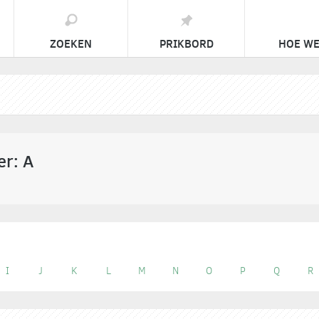
ZOEKEN
PRIKBORD
HOE WE
er: A
I
J
K
L
M
N
O
P
Q
R