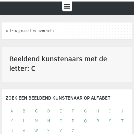
« Terug naar het overzicht
Beeldend kunstenaars met de
letter: C
ZOEK EEN BEELDEND KUNSTENAAR OP ALFABET
A
B
C
D
E
F
G
H
I
J
K
L
M
N
O
P
Q
R
S
T
U
V
W
X
Y
Z