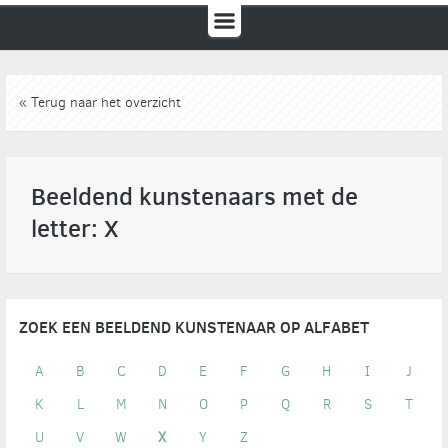
« Terug naar het overzicht
Beeldend kunstenaars met de
letter: X
ZOEK EEN BEELDEND KUNSTENAAR OP ALFABET
A
B
C
D
E
F
G
H
I
J
K
L
M
N
O
P
Q
R
S
T
U
V
W
X
Y
Z