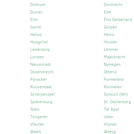
Dokkum
Dordrecht
Duiven
Ede
Elim
Elst Gelderland
Goirle
Gulpen
Heiloo
Heino
Hoogvliet
Houten
Leiderdorp
Lemmer
Londen
Maasbracht
Nieuwstadt
Nijmegen
Ossendrecht
Otterlo
Pijnacker
Purmerend
Roosendaal
Rosmalen
Scherpenzeel
Schoorl (NH)
Spakenburg
St. Odilienberg
Stein
Ter Apel
Tongeren
Uden
Vleuten
Vlijmen
Weert
Weesp