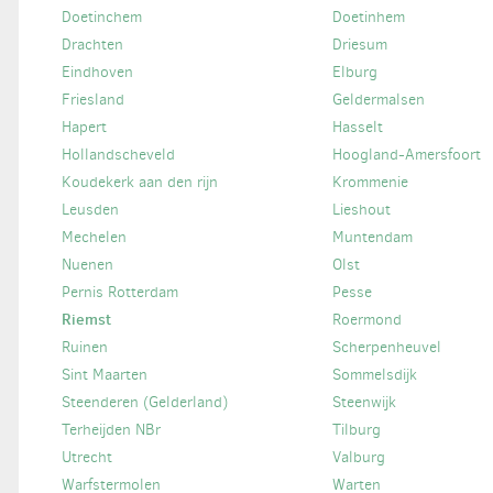
Doetinchem
Doetinhem
Drachten
Driesum
Eindhoven
Elburg
Friesland
Geldermalsen
Hapert
Hasselt
Hollandscheveld
Hoogland-Amersfoort
Koudekerk aan den rijn
Krommenie
Leusden
Lieshout
Mechelen
Muntendam
Nuenen
Olst
Pernis Rotterdam
Pesse
Riemst
Roermond
Ruinen
Scherpenheuvel
Sint Maarten
Sommelsdijk
Steenderen (Gelderland)
Steenwijk
Terheijden NBr
Tilburg
Utrecht
Valburg
Warfstermolen
Warten