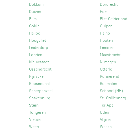
Dokkum
Dordrecht
Duiven
Ede
Elim
Elst Gelderland
Goirle
Gulpen
Heiloo
Heino
Hoogvliet
Houten
Leiderdorp
Lemmer
Londen
Maasbracht
Nieuwstadt
Nijmegen
Ossendrecht
Otterlo
Pijnacker
Purmerend
Roosendaal
Rosmalen
Scherpenzeel
Schoorl (NH)
Spakenburg
St. Odilienberg
Stein
Ter Apel
Tongeren
Uden
Vleuten
Vlijmen
Weert
Weesp