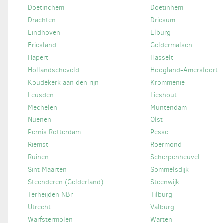
Doetinchem
Doetinhem
Drachten
Driesum
Eindhoven
Elburg
Friesland
Geldermalsen
Hapert
Hasselt
Hollandscheveld
Hoogland-Amersfoort
Koudekerk aan den rijn
Krommenie
Leusden
Lieshout
Mechelen
Muntendam
Nuenen
Olst
Pernis Rotterdam
Pesse
Riemst
Roermond
Ruinen
Scherpenheuvel
Sint Maarten
Sommelsdijk
Steenderen (Gelderland)
Steenwijk
Terheijden NBr
Tilburg
Utrecht
Valburg
Warfstermolen
Warten