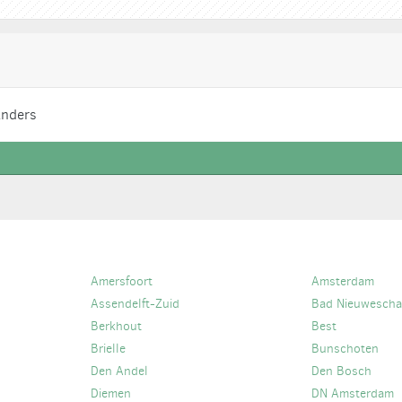
Anders
Amersfoort
Amsterdam
Assendelft-Zuid
Bad Nieuwesch
Berkhout
Best
Brielle
Bunschoten
Den Andel
Den Bosch
Diemen
DN Amsterdam