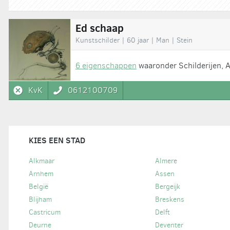
Ed schaap
Kunstschilder | 60 jaar | Man | Stein
6 eigenschappen
waaronder Schilderijen, 
KvK
0612100709
KIES EEN STAD
Alkmaar
Almere
Arnhem
Assen
België
Bergeijk
Blijham
Breskens
Castricum
Delft
Deurne
Deventer